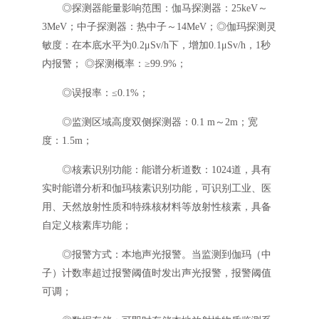
◎探测器能量影响范围：伽马探测器：25keV～
3MeV；中子探测器：热中子～14MeV；◎伽玛探测灵
敏度：在本底水平为0.2μSv/h下，增加0.1μSv/h，1秒
内报警； ◎探测概率：≥99.9%；
◎误报率：≤0.1%；
◎监测区域高度双侧探测器：0.1 m～2m；宽
度：1.5m；
◎核素识别功能：能谱分析道数：1024道，具有
实时能谱分析和伽玛核素识别功能，可识别工业、医
用、天然放射性质和特殊核材料等放射性核素，具备
自定义核素库功能；
◎报警方式：本地声光报警。当监测到伽玛（中
子）计数率超过报警阈值时发出声光报警，报警阈值
可调；