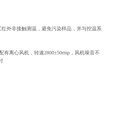
±1℃红外非接触测温，避免污染样品，并与控温系
离心风机，转速2800±50rmp，风机噪音不
时