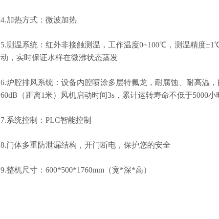
4.加热方式：微波加热
5.测温系统：红外非接触测温，工作温度0~100℃，测温精度
联动，实时保证水样在微沸状态蒸发
6.炉腔排风系统：设备内腔喷涂多层特氟龙，耐腐蚀、耐高温，配有
60dB（距离1米）风机启动时间3s，累计运转寿命不低于5000小
7.系统控制：PLC智能控制
8.门体多重防泄漏结构，开门断电，保护您的安全
9.整机尺寸：600*500*1760mm（宽*深*高）