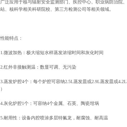
广泛应用于核与辐射安全监测部门、疾控中心、职业病防治院
电站、核科学相关科研院校、第三方检测公司等相关领域。
性能特点：
1.微波加热：极大缩短水样蒸发浓缩时间和灰化时间
2.红外非接触测温：数显可调、无污染
3.蒸发炉腔4个：每个炉腔可容纳2.5L蒸发皿或2.9L蒸发皿或4
样）
4.灰化炉腔1个：可容纳4个金属、石英、陶瓷坩埚
5.耐用性：设备内腔喷涂多层特氟龙，耐腐蚀、耐高温